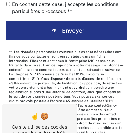
En cochant cette case, j'accepte les conditions
particulières ci-dessous **
Envoyer
** Les données personnelles communiquées sont nécessaires aux
fins de vous contacter et sont enregistrées dans un fichier
informatisé. Elles sont destinées à L'entreprise MIC et ses sous-
traitants dans le seul but de répondre à votre message. Les données
collectées seront communiquées aux seuls destinataires suivants:
L'entreprise MIC 65 avenue de Graulhet 81120 Laboutarié
contact@mic-81.fr. Vous disposez de droits d’accès, de rectification,
d’effacement, de portabilité, de limitation, d’opposition, de retrait de
votre consentement à tout moment et du droit d’introduire une
réclamation auprès d’une autorité de contrôle, ainsi que d’organiser
le sort de vos données post-mortem. Vous pouvez exercer ces
droits par voie postale à l'adresse 65 avenue de Graulhet 81120
Laboutarié ou par courrier électronique à l'adresse contact@mic-
81.fr. Un justificatif d'identité pourra vous être demandé. Nous
conservons vos données pendant la période de prise de contact
puis pendant la durée de prescription légale aux fins probatoires et
de gestion des contentieux. Vous avez le droit de vous inscrire sur
Ce site utilise des cookies
la liste d'opposition au démarchage téléphonique, disponible à cette
et vous donne le contrôle
adresse:
Bloctel.gouv.fr
. Consultez le site cnil.fr pour plus