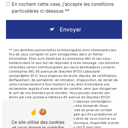
En cochant cette case, j'accepte les conditions
particulières ci-dessous **
Envoyer
** Les données personnelles communiquées sont nécessaires aux
fins de vous contacter et sont enregistrées dans un fichier
informatisé. Elles sont destinées à L'entreprise MIC et ses sous-
traitants dans le seul but de répondre à votre message. Les données
collectées seront communiquées aux seuls destinataires suivants:
L'entreprise MIC 65 avenue de Graulhet 81120 Laboutarié
contact@mic-81.fr. Vous disposez de droits d’accès, de rectification,
d’effacement, de portabilité, de limitation, d’opposition, de retrait de
votre consentement à tout moment et du droit d’introduire une
réclamation auprès d’une autorité de contrôle, ainsi que d’organiser
le sort de vos données post-mortem. Vous pouvez exercer ces
droits par voie postale à l'adresse 65 avenue de Graulhet 81120
Laboutarié ou par courrier électronique à l'adresse contact@mic-
81.fr. Un justificatif d'identité pourra vous être demandé. Nous
conservons vos données pendant la période de prise de contact
puis pendant la durée de prescription légale aux fins probatoires et
de gestion des contentieux. Vous avez le droit de vous inscrire sur
Ce site utilise des cookies
la liste d'opposition au démarchage téléphonique, disponible à cette
et vous donne le contrôle
adresse:
Bloctel.gouv.fr
. Consultez le site cnil.fr pour plus