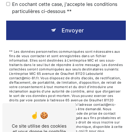
En cochant cette case, j'accepte les conditions
particulières ci-dessous **
Envoyer
** Les données personnelles communiquées sont nécessaires aux
fins de vous contacter et sont enregistrées dans un fichier
informatisé. Elles sont destinées à L'entreprise MIC et ses sous-
traitants dans le seul but de répondre à votre message. Les données
collectées seront communiquées aux seuls destinataires suivants:
L'entreprise MIC 65 avenue de Graulhet 81120 Laboutarié
contact@mic-81.fr. Vous disposez de droits d’accès, de rectification,
d’effacement, de portabilité, de limitation, d’opposition, de retrait de
votre consentement à tout moment et du droit d’introduire une
réclamation auprès d’une autorité de contrôle, ainsi que d’organiser
le sort de vos données post-mortem. Vous pouvez exercer ces
droits par voie postale à l'adresse 65 avenue de Graulhet 81120
Laboutarié ou par courrier électronique à l'adresse contact@mic-
81.fr. Un justificatif d'identité pourra vous être demandé. Nous
conservons vos données pendant la période de prise de contact
puis pendant la durée de prescription légale aux fins probatoires et
de gestion des contentieux. Vous avez le droit de vous inscrire sur
Ce site utilise des cookies
la liste d'opposition au démarchage téléphonique, disponible à cette
et vous donne le contrôle
adresse:
Bloctel.gouv.fr
. Consultez le site cnil.fr pour plus