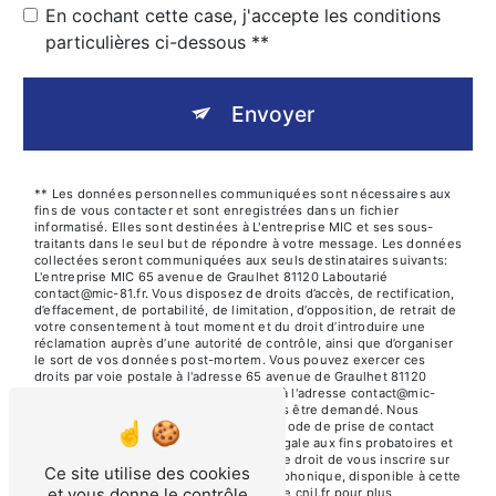
En cochant cette case, j'accepte les conditions
particulières ci-dessous **
Envoyer
** Les données personnelles communiquées sont nécessaires aux
fins de vous contacter et sont enregistrées dans un fichier
informatisé. Elles sont destinées à L'entreprise MIC et ses sous-
traitants dans le seul but de répondre à votre message. Les données
collectées seront communiquées aux seuls destinataires suivants:
L'entreprise MIC 65 avenue de Graulhet 81120 Laboutarié
contact@mic-81.fr. Vous disposez de droits d’accès, de rectification,
d’effacement, de portabilité, de limitation, d’opposition, de retrait de
votre consentement à tout moment et du droit d’introduire une
réclamation auprès d’une autorité de contrôle, ainsi que d’organiser
le sort de vos données post-mortem. Vous pouvez exercer ces
droits par voie postale à l'adresse 65 avenue de Graulhet 81120
Laboutarié ou par courrier électronique à l'adresse contact@mic-
81.fr. Un justificatif d'identité pourra vous être demandé. Nous
conservons vos données pendant la période de prise de contact
puis pendant la durée de prescription légale aux fins probatoires et
de gestion des contentieux. Vous avez le droit de vous inscrire sur
Ce site utilise des cookies
la liste d'opposition au démarchage téléphonique, disponible à cette
et vous donne le contrôle
adresse:
Bloctel.gouv.fr
. Consultez le site cnil.fr pour plus